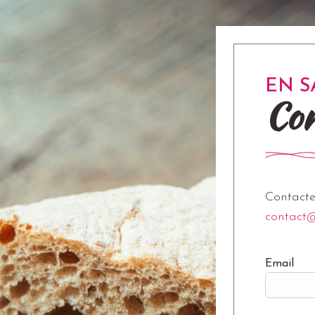
EN S
Con
Contacte
contact
Email