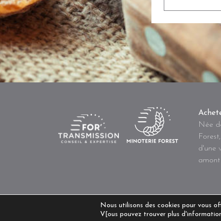
Achet
Née de
Forest,
d'une 
amont 
Nous utilisons des cookies pour vous offr
V[ous pouvez trouver plus d'information